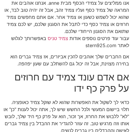
אנו ממליצים על צמידי הכסף מבית anne. אנחנו אוהבים את
המראה של צמיד כסף ועליו צמיד זהב, אבל זה יהיה טוב לבד, או
שהוא יכול לשמש כשעון או צמיד אחר. אם אתם מחפשים צמיד
חרוזים או צמיד כסף כדי לתבל את הסגנון שלכם, יש לכם צמיד
שתואם את הסגנון הייחודי שלכם.
עבור עוד פרטים נוספים אודות
צמיד טניס
באפשרותך לגלוש
לאתר stern925.com
אם החברים שלך אוהבים להכין אביזרים, אז צמיד גברים הוא
בחירה מצוינת, אבל זה יכול גם להשתלב עם שעון יפהפה.
אם אדם עונד צמיד עם חרוזים
על פרק כף ידו
כדאי לך לשקול את האפשרות שהוא לא שוקל צמיד כאופציה.
תלוי ביישום המעשי ולכל החשש שיש לך, אתה יכול לענות "כן" או
"לא" ללבוש את החרוז, אך זכור, הוא על פרק כף היד שלך, לובש
אותו וזה מרגיש טוב. זה עוזר להגדיר את ההבדל בין צמיד גברים
לאישה וההבדלים בין גברים לנשים.